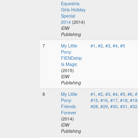
Equestria
Girls Holiday
Special
2014
(2014)
IDW
Publishing
7
My Little
#1
,
#2
,
#3
,
#4
,
#5
Pony:
FIENDship
Is Magic
(2015)
IDW
Publishing
8
My Little
#1
,
#2
,
#3
,
#4
,
#5
,
#6
,
#
Pony:
#15
,
#16
,
#17
,
#18
,
#19
Friends
#28
,
#29
,
#30
,
#31
,
#32
Forever
(2014)
IDW
Publishing