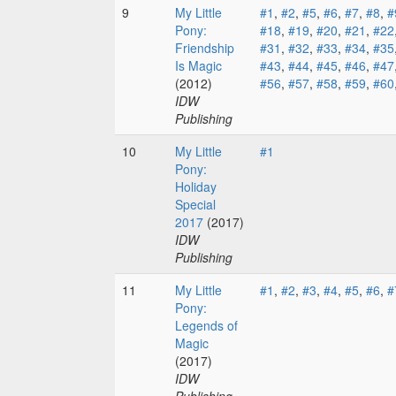
9
My Little
#1
,
#2
,
#5
,
#6
,
#7
,
#8
,
#
Pony:
#18
,
#19
,
#20
,
#21
,
#22
Friendship
#31
,
#32
,
#33
,
#34
,
#35
Is Magic
#43
,
#44
,
#45
,
#46
,
#47
(2012)
#56
,
#57
,
#58
,
#59
,
#60
IDW
Publishing
10
My Little
#1
Pony:
Holiday
Special
2017
(2017)
IDW
Publishing
11
My Little
#1
,
#2
,
#3
,
#4
,
#5
,
#6
,
#
Pony:
Legends of
Magic
(2017)
IDW