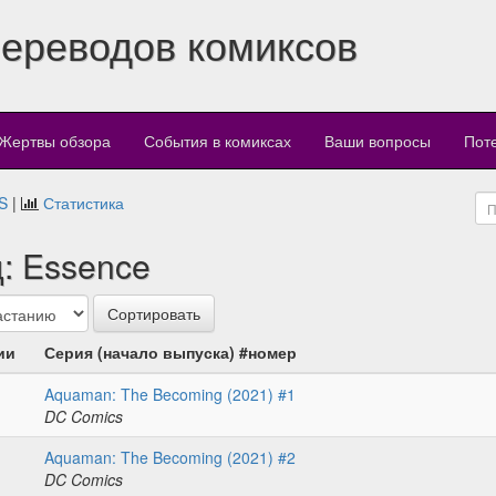
переводов комиксов
Жертвы обзора
События в комиксах
Ваши вопросы
Пот
S
|
Статистика
: Essence
ии
Серия (начало выпуска) #номер
Aquaman: The Becoming (2021) #1
DC Comics
Aquaman: The Becoming (2021) #2
DC Comics