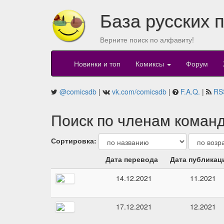
База русских 
Верните поиск по алфавиту!
Новинки и топ
Комиксы
Форум
@comicsdb
|
vk.com/comicsdb
|
F.A.Q.
|
RS
Поиск по членам команд
Сортировка:
Дата перевода
Дата публикац
14.12.2021
11.2021
17.12.2021
12.2021