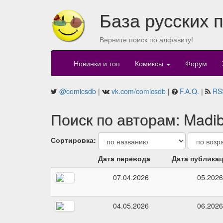
База русских 
Верните поиск по алфавиту!
Новинки и топ
Комиксы
Форум
@comicsdb
|
vk.com/comicsdb
|
F.A.Q.
|
RS
Поиск по авторам: Madi
Сортировка:
Дата перевода
Дата публика
07.04.2026
05.2026
04.05.2026
06.2026