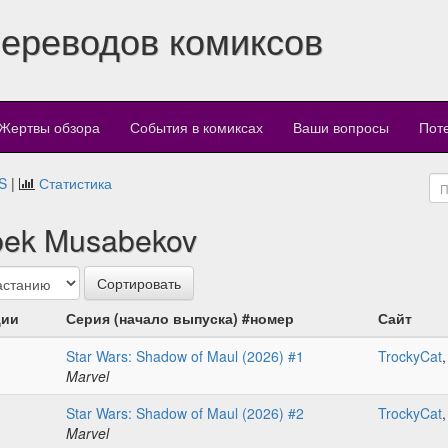
переводов комиксов
Жертвы обзора
События в комиксах
Ваши вопросы
Пот
S
|
Статистика
bek Musabekov
ции
Серия (начало выпуска) #номер
Сайт
Star Wars: Shadow of Maul (2026) #1
TrockyCat
Marvel
Star Wars: Shadow of Maul (2026) #2
TrockyCat
Marvel