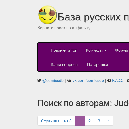
База русских 
Верните поиск по алфавиту!
Новинки и топ
Комиксы
Форум
Ваши вопросы
Потеряшки
@comicsdb
|
vk.com/comicsdb
|
F.A.Q.
|
Поиск по авторам: Jud
(current)
Страница 1 из 3
1
2
3
>