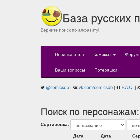
База русских 
Верните поиск по алфавиту!
Новинки и топ
Комиксы
Форум
Ваши вопросы
Потеряшки
@comicsdb
|
vk.com/comicsdb
|
F.A.Q.
|
Поиск по персонажам:
Сортировка:
Дата
Дата
Сер