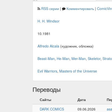
RSS серии
|
Комментировать
|
ComicVi
H. H. Windsor
10.1981
Alfredo Alcala
(художник, обложка)
Beast-Man
,
He-Man
,
Mer-Man
,
Skeletor
,
Strat
Evil Warriors
,
Masters of the Universe
Переводы
Сайты
Дата
Пе
DARK COMICS
09.06.2026
asa