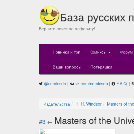
База русских 
Верните поиск по алфавиту!
Новинки и топ
Комиксы
Форум
Ваши вопросы
Потеряшки
@comicsdb
|
vk.com/comicsdb
|
F.A.Q.
|
Издательства
H. H. Windsor
Masters of th
Masters of the Uni
#3
←