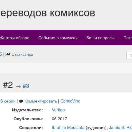
переводов комиксов
Жертвы обзора
События в комиксах
Ваши вопросы
Пот
S
|
Статистика
) #2
→
#3
S серии
|
Комментировать
|
ComicVine
Издательство:
Vertigo
Опубликован:
06.2017
Создатели:
Ibrahim Moustafa
(художник),
Jamie S. Ri