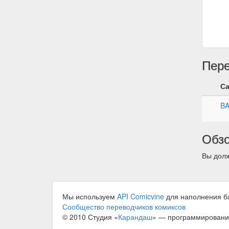
Пер
С
B
Обз
Вы долж
Мы используем
API Comicvine
для наполнения б
Сообщество переводчиков комиксов
© 2010 Студия «
Карандаш
» — программировани