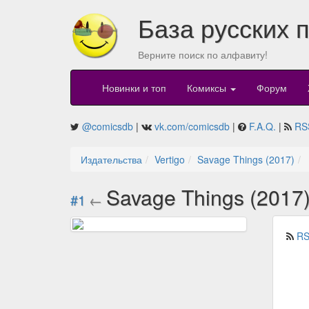
База русских 
Верните поиск по алфавиту!
Новинки и топ
Комиксы
Форум
@comicsdb
|
vk.com/comicsdb
|
F.A.Q.
|
RS
Издательства
Vertigo
Savage Things (2017)
Savage Things (2017
#1
←
RS