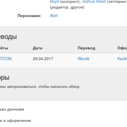
Boyd
(колорист),
Joshua Reed
(леттеринг
(редактор, другое)
Персонажи:
Abel
еводы
айты
Дата
Перевод
Офо
ATCOM
29.04.2017
Warsik
Kazi
оры
ны авторизоваться, чтобы написать обзор.
азы данными
е и оформление