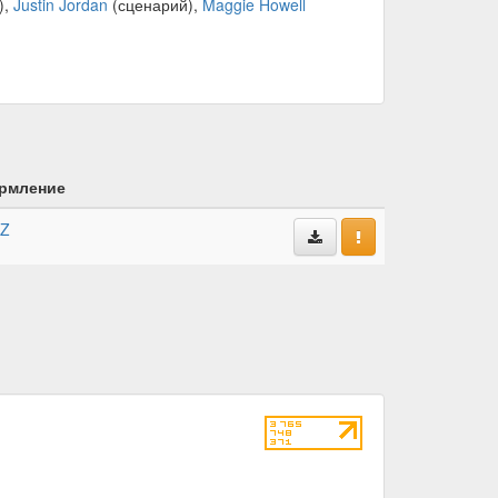
),
Justin Jordan
(сценарий),
Maggie Howell
рмление
kZ