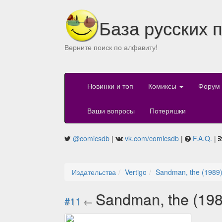
База русских 
Верните поиск по алфавиту!
Новинки и топ
Комиксы
Форум
Ваши вопросы
Потеряшки
@comicsdb
|
vk.com/comicsdb
|
F.A.Q.
|
Издательства
Vertigo
Sandman, the (1989
Sandman, the (19
#11
←