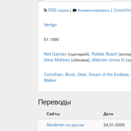
RSS серии
|
Комментировать
|
ComicVi
Vertigo
01.1990
Neil Gaiman
(сценарий),
Robbie Busch
(колор
Dave McKean
(обложка),
Malcolm Jones III
(т
Corinthian
,
Brute
,
Glob
,
Dream of the Endless
,
Walker
Переводы
Сайты
Дата
Sandman по-русски
24.01.2009