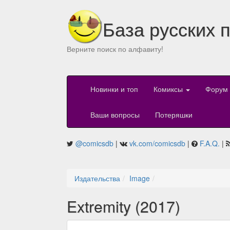
База русских 
Верните поиск по алфавиту!
Новинки и топ
Комиксы
Форум
Ваши вопросы
Потеряшки
@comicsdb
|
vk.com/comicsdb
|
F.A.Q.
|
Издательства
Image
Extremity (2017)