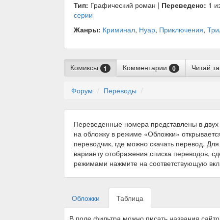
Тип:
Графический роман |
Переведено:
1 из
серии
Жанры:
Криминал
,
Нуар
,
Приключения
,
Три
Комиксы
Комментарии
Читай т
1
0
Форум
Переводы
Переведенные номера представлены в двух 
на обложку в режиме «Обложки» открываетс
переводчик, где можно скачать перевод. Для
варианту отображения списка переводов, с
режимами нажмите на соответствующую вкл
Обложки
Таблица
В поле фильтра можно писать названия сайт