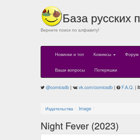
База русских 
Верните поиск по алфавиту!
Новинки и топ
Комиксы
Форум
Ваши вопросы
Потеряшки
@comicsdb
|
vk.com/comicsdb
|
F.A.Q.
|
Издательства
Image
Night Fever (2023)