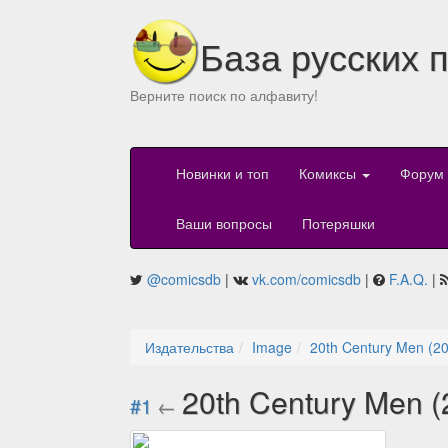
База русских 
Верните поиск по алфавиту!
Новинки и топ
Комиксы
Форум
Ваши вопросы
Потеряшки
@comicsdb
|
vk.com/comicsdb
|
F.A.Q.
|
Издательства
Image
20th Century Men (2
20th Century Men 
#1
←