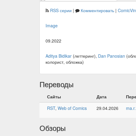
RSS серии
|
Комментировать
|
ComicVi
Image
09.2022
Aditya Bidikar
(леттеринг),
Dan Panosian
(обл
колорист, обложка)
Переводы
Сайты
Дата
Пер
RST
,
Web of Comics
29.04.2026
ma.r.
Обзоры