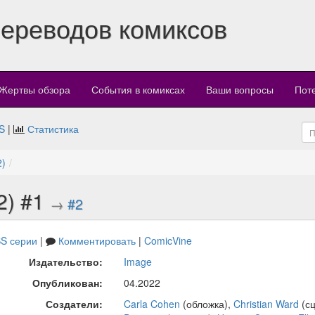
переводов комиксов
Жертвы обзора
События в комиксах
Ваши вопросы
Пот
S
|
Статистика
2)
2) #1
→
#2
S серии
|
Комментировать
|
ComicVine
Издательство:
Image
Опубликован:
04.2022
Создатели:
Carla Cohen
(обложка),
Christian Ward
(сц