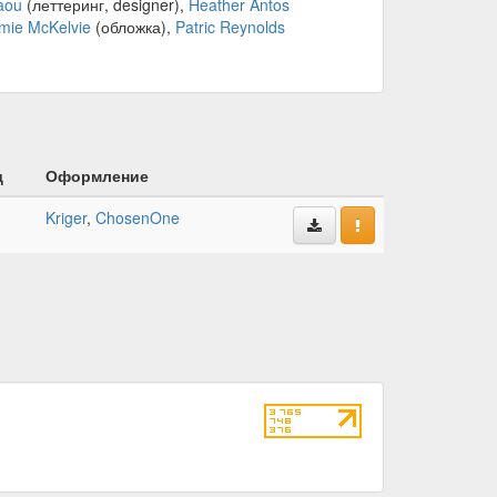
aou
(леттеринг, designer),
Heather Antos
mie McKelvie
(обложка),
Patric Reynolds
д
Оформление
Kriger
,
ChosenOne