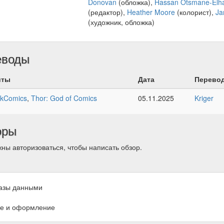
Donovan
(обложка),
Hassan Otsmane-Elh
(редактор),
Heather Moore
(колорист),
Ja
(художник, обложка)
еводы
йты
Дата
Перево
kComics
,
Thor: God of Comics
05.11.2025
Kriger
оры
ны авторизоваться, чтобы написать обзор.
азы данными
е и оформление