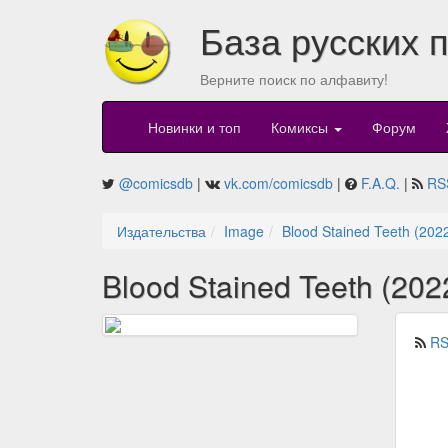
База русских 
Верните поиск по алфавиту!
Новинки и топ
Комиксы
Форум
@comicsdb
|
vk.com/comicsdb
|
F.A.Q.
|
RS
Издательства
Image
Blood Stained Teeth (202
Blood Stained Teeth (202
RS