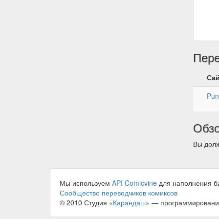
Пер
Са
Pun
Обз
Вы долж
Мы используем
API Comicvine
для наполнения б
Сообщество переводчиков комиксов
© 2010 Студия «
Карандаш
» — программировани