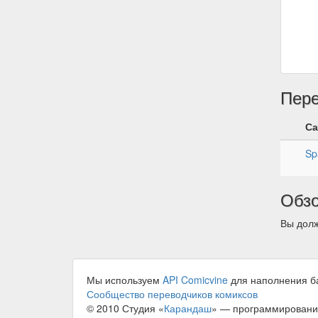
Пер
Са
Sp
Обз
Вы долж
Мы используем
API Comicvine
для наполнения б
Сообщество переводчиков комиксов
© 2010 Студия «
Карандаш
» — программировани