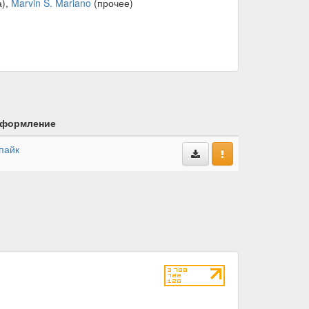
а),
Marvin S. Mariano
(прочее)
формление
пайк