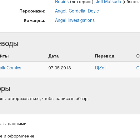
Robins
(леттеринг),
Jeff Matsuda
(обложк
Персонажи:
Angel
,
Cordelia
,
Doyle
Команды:
Angel Investigations
еводы
йты
Дата
Перевод
О
aik Comics
07.05.2013
DjZolt
С
оры
ны авторизоваться, чтобы написать обзор.
азы данными
е и оформление