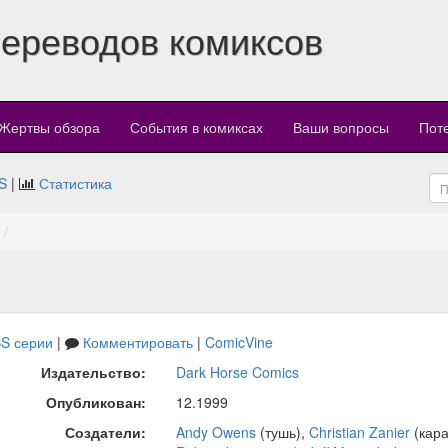
переводов комиксов
Жертвы обзора
События в комиксах
Ваши вопросы
Пот
S
|
Статистика
S серии
|
Комментировать
|
ComicVine
Издательство:
Dark Horse Comics
Опубликован:
12.1999
Создатели:
Andy Owens
(тушь),
Christian Zanier
(кар