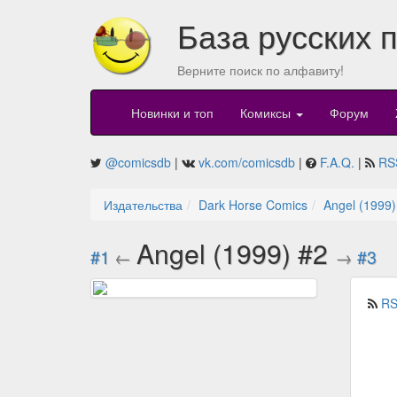
База русских 
Верните поиск по алфавиту!
Новинки и топ
Комиксы
Форум
@comicsdb
|
vk.com/comicsdb
|
F.A.Q.
|
RS
Издательства
Dark Horse Comics
Angel (1999)
Angel (1999) #2
#1
←
→
#3
RS