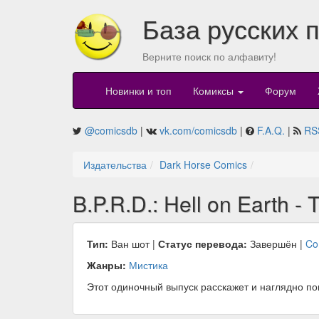
База русских 
Верните поиск по алфавиту!
Новинки и топ
Комиксы
Форум
@comicsdb
|
vk.com/comicsdb
|
F.A.Q.
|
RS
Издательства
Dark Horse Comics
B.P.R.D.: Hell on Earth -
Тип:
Ван шот |
Статус перевода:
Завершён |
Co
Жанры:
Мистика
Этот одиночный выпуск расскажет и наглядно п