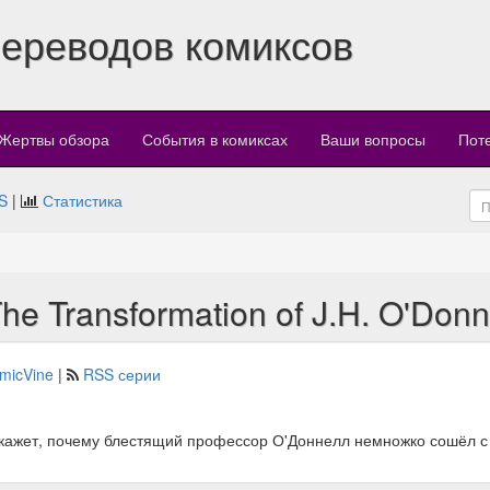
переводов комиксов
Жертвы обзора
События в комиксах
Ваши вопросы
Пот
S
|
Статистика
 The Transformation of J.H. O'Donn
micVine
|
RSS серии
окажет, почему блестящий профессор О'Доннелл немножко сошёл с