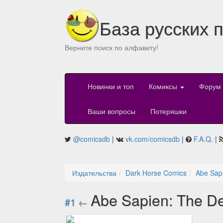
База русских 
Верните поиск по алфавиту!
Новинки и топ
Комиксы
Форум
Ваши вопросы
Потеряшки
@comicsdb
|
vk.com/comicsdb
|
F.A.Q.
|
Издательства
Dark Horse Comics
Abe Sapi
Abe Sapien: The De
#1
←