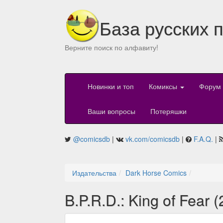
База русских 
Верните поиск по алфавиту!
Новинки и топ
Комиксы
Форум
Ваши вопросы
Потеряшки
@comicsdb
|
vk.com/comicsdb
|
F.A.Q.
|
Издательства
Dark Horse Comics
B.P.R.D.: King of Fear 