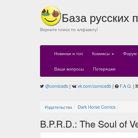
База русских 
Верните поиск по алфавиту!
Новинки и топ
Комиксы
Форум
Ваши вопросы
Потеряшки
@comicsdb
|
vk.com/comicsdb
|
F.A.Q.
|
Издательства
Dark Horse Comics
B.P.R.D.: The Soul of V