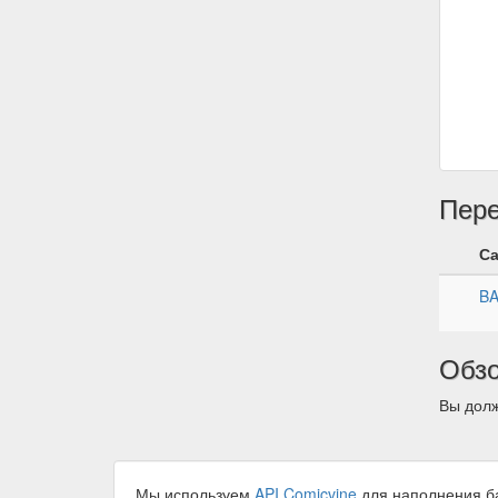
Пер
С
B
Обз
Вы долж
Мы используем
API Comicvine
для наполнения б