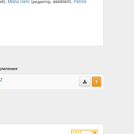
ий),
Misha Gehr
(редактор, assistant),
Patrick
рмление
kZ