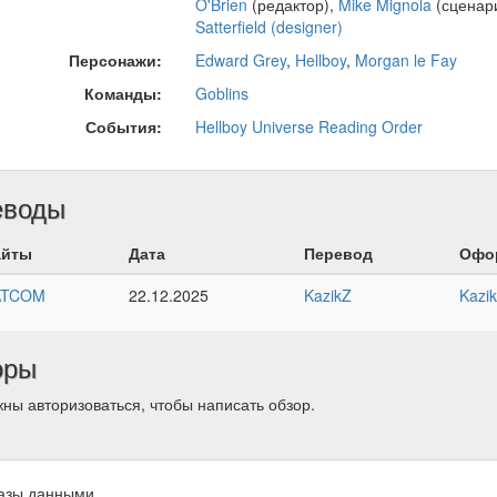
O'Brien
(редактор),
Mike Mignola
(сценар
Satterfield (designer)
Персонажи:
Edward Grey
,
Hellboy
,
Morgan le Fay
Команды:
Goblins
События:
Hellboy Universe Reading Order
еводы
айты
Дата
Перевод
Офо
ATCOM
22.12.2025
KazikZ
Kazi
оры
ны авторизоваться, чтобы написать обзор.
азы данными