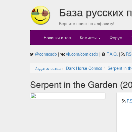
База русских 
Верните поиск по алфавиту!
Новинки и топ
Комиксы
Форум
@comicsdb
|
vk.com/comicsdb
|
F.A.Q.
|
RS
Издательства
Dark Horse Comics
Serpent in t
Serpent in the Garden (2
RS