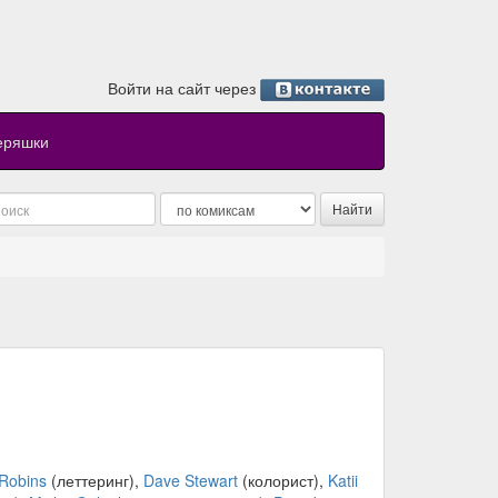
Войти на сайт через
еряшки
Robins
(леттеринг),
Dave Stewart
(колорист),
Katii