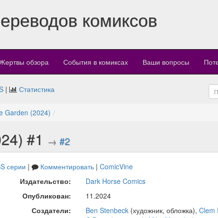
переводов комиксов
Жертвы обзора
События в комиксах
Ваши вопросы
Пот
S
|
Статистика
he Garden (2024)
024) #1
→
#2
S серии
|
Комментировать
|
ComicVine
Издательство:
Dark Horse Comics
Опубликован:
11.2024
Создатели:
Ben Stenbeck
(художник, обложка),
Clem 