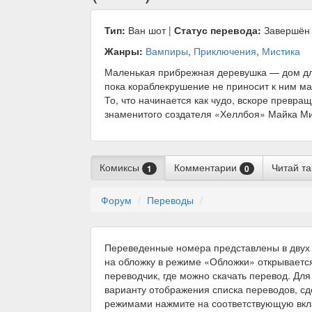
Тип:
Ван шот |
Статус перевода:
Завершён
Жанры:
Вампиры
,
Приключения
,
Мистика
Маленькая прибрежная деревушка — дом для
пока кораблекрушение не приносит к ним ма
То, что начинается как чудо, вскоре превра
знаменитого создателя «Хеллбоя» Майка М
Комиксы
Комментарии
Читай т
1
0
Форум
Переводы
Переведенные номера представлены в двух 
на обложку в режиме «Обложки» открываетс
переводчик, где можно скачать перевод. Для
варианту отображения списка переводов, с
режимами нажмите на соответствующую вкл