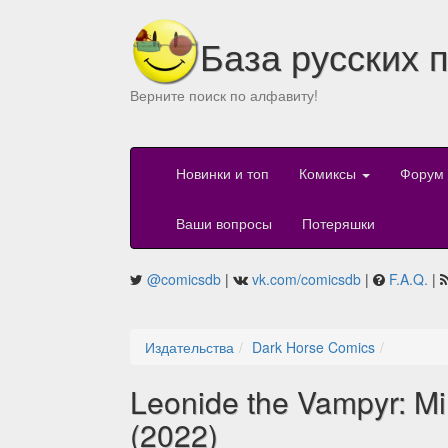
База русских 
Верните поиск по алфавиту!
Новинки и топ
Комиксы
Форум
Ваши вопросы
Потеряшки
@comicsdb
|
vk.com/comicsdb
|
F.A.Q.
|
Издательства
Dark Horse Comics
Leonide the Vampyr: Mi
(2022)