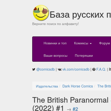
База русских 
Верните поиск по алфавиту!
Новинки и топ
Комиксы
Форум
Ваши вопросы
Потеряшки
@comicsdb
|
vk.com/comicsdb
|
F.A.Q.
|
Издательства
Dark Horse Comics
The Brit
The British Paranormal 
(2022) #1
→
#2