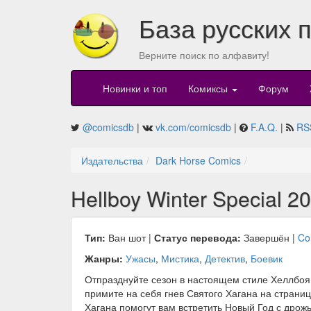
База русских 
Верните поиск по алфавиту!
Новинки и топ
Комиксы
Форум
@comicsdb
|
vk.com/comicsdb
|
F.A.Q.
|
RS
Издательства
Dark Horse Comics
Hellboy Winter Special 2
Тип:
Ван шот |
Статус перевода:
Завершён |
Co
Жанры:
Ужасы
,
Мистика
,
Детектив
,
Боевик
Отпразднуйте сезон в настоящем стиле Хеллбоя!
примите на себя гнев Святого Хагана на страни
Хагана помогут вам встретить Новый Год с дрожью