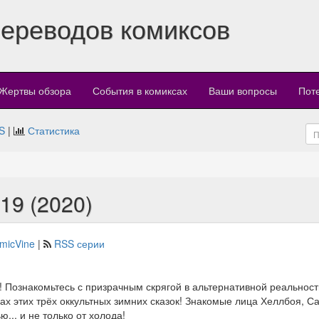
переводов комиксов
Жертвы обзора
События в комиксах
Ваши вопросы
Пот
S
|
Статистика
019 (2020)
micVine
|
RSS серии
 Познакомьтесь с призрачным скрягой в альтернативной реальност
цах этих трёх оккультных зимних сказок! Знакомые лица Хеллбоя, 
... и не только от холода!