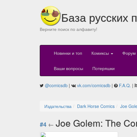
База русских 
Верните поиск по алфавиту!
Новинки и топ
Комиксы
Форум
Ваши вопросы
Потеряшки
@comicsdb
|
vk.com/comicsdb
|
F.A.Q.
|
Издательства
Dark Horse Comics
Joe Gol
Joe Golem: The Con
#4
←