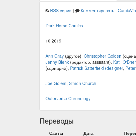
RSS серии
|
Комментировать
|
ComicVi
Dark Horse Comics
10.2019
Ann Gray
(другое),
Christopher Golden
(сцена
Jenny Blenk
(редактор, assistant),
Katii O'Brie
(сценарий),
Patrick Satterfield (designer
,
Peter
Joe Golem
,
Simon Church
Outerverse Chronology
Переводы
Сайты
Дата
Пере