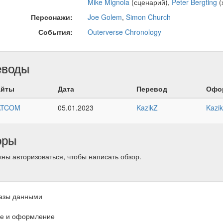
Mike Mignola
(сценарий),
Peter Bergting
(
Персонажи:
Joe Golem
,
Simon Church
События:
Outerverse Chronology
еводы
айты
Дата
Перевод
Офо
ATCOM
05.01.2023
KazikZ
Kazi
оры
ны авторизоваться, чтобы написать обзор.
азы данными
е и оформление