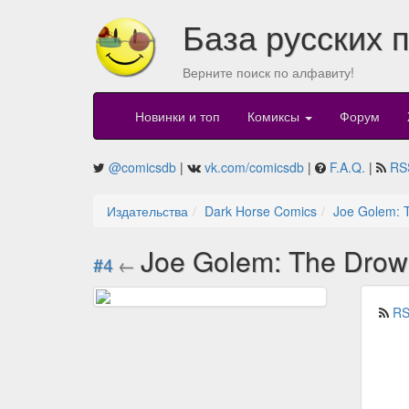
База русских 
Верните поиск по алфавиту!
Новинки и топ
Комиксы
Форум
@comicsdb
|
vk.com/comicsdb
|
F.A.Q.
|
RS
Издательства
Dark Horse Comics
Joe Golem: T
Joe Golem: The Drown
#4
←
RS