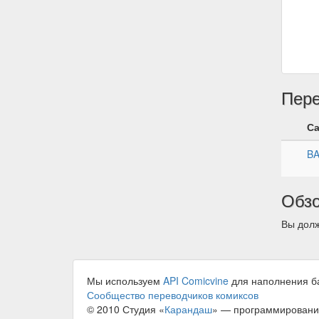
Пер
С
B
Обз
Вы долж
Мы используем
API Comicvine
для наполнения б
Сообщество переводчиков комиксов
© 2010 Студия «
Карандаш
» — программировани