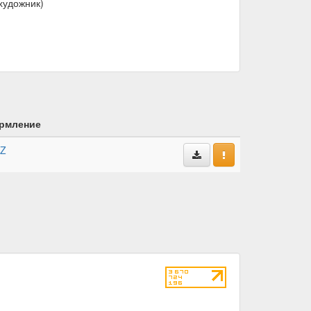
художник)
рмление
kZ