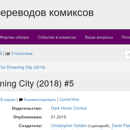
переводов комиксов
Жертвы обзора
События в комиксах
Ваши вопросы
Пот
S
|
Статистика
he Drowning City (2018)
ing City (2018) #5
S серии
|
Комментировать
|
ComicVine
Издательство:
Dark Horse Comics
Опубликован:
01.2019
Создатели:
Christopher Golden
(сценарий),
David Pa