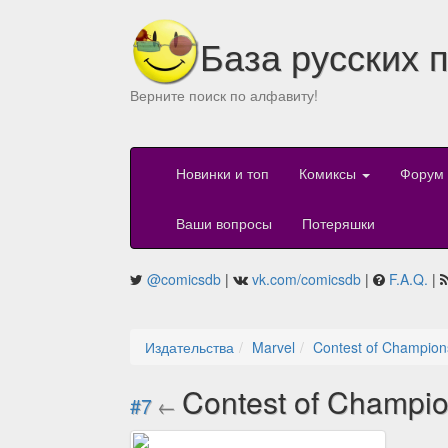
База русских 
Верните поиск по алфавиту!
Новинки и топ
Комиксы
Форум
Ваши вопросы
Потеряшки
@comicsdb
|
vk.com/comicsdb
|
F.A.Q.
|
Издательства
Marvel
Contest of Champion
Contest of Champio
#7
←