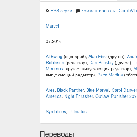
RSS серии
|
Комментировать
|
ComicVi
Marvel
07.2016
Al Ewing
(сценарий),
Alan Fine
(другое),
Andr
Robinson
(редактор),
Dan Buckley
(другое),
J
Mederos
(другое, выпускающий редактор),
M
выпускающий редактор),
Paco Medina
(облож
Ares
,
Black Panther
,
Blue Marvel
,
Carol Danve
America
,
Night Thrasher
,
Outlaw
,
Punisher 209
Symbiotes
,
Ultimates
Переводы