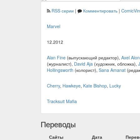
RSS серии
|
Комментировать
|
ComicVi
Marvel
12.2012
Alan Fine
(выпускающий редактор),
Axel Alo
(журналист),
David Aja
(художник, обложка),
Hollingsworth
(колорист),
Sana Amanat
(редак
Cherry
,
Hawkeye
,
Kate Bishop
,
Lucky
Tracksuit Mafia
Переводы
Сайты
Дата
Перев