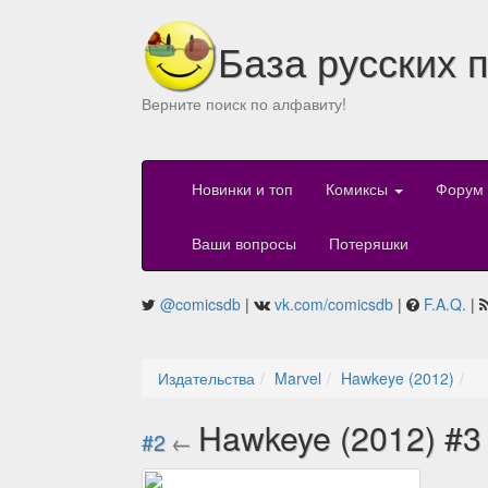
База русских 
Верните поиск по алфавиту!
Новинки и топ
Комиксы
Форум
Ваши вопросы
Потеряшки
@comicsdb
|
vk.com/comicsdb
|
F.A.Q.
|
Издательства
Marvel
Hawkeye (2012)
Hawkeye (2012) #
#2
←