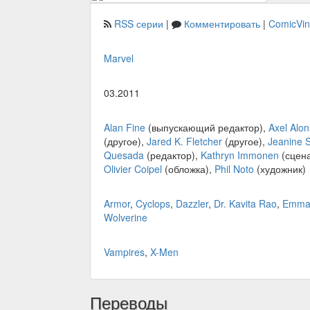
RSS серии
|
Комментировать
|
ComicVi
Marvel
03.2011
Alan Fine
(выпускающий редактор),
Axel Alo
(другое),
Jared K. Fletcher
(другое),
Jeanine 
Quesada
(редактор),
Kathryn Immonen
(сцен
Olivier Coipel
(обложка),
Phil Noto
(художник)
Armor
,
Cyclops
,
Dazzler
,
Dr. Kavita Rao
,
Emma 
Wolverine
Vampires
,
X-Men
Переводы