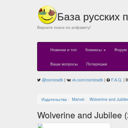
База русских 
Верните поиск по алфавиту!
Новинки и топ
Комиксы
Форум
Ваши вопросы
Потеряшки
@comicsdb
|
vk.com/comicsdb
|
F.A.Q.
|
Издательства
Marvel
Wolverine and Jubile
Wolverine and Jubilee 