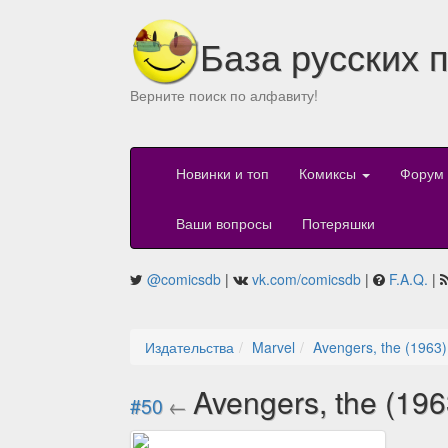
База русских 
Верните поиск по алфавиту!
Новинки и топ
Комиксы
Форум
Ваши вопросы
Потеряшки
@comicsdb
|
vk.com/comicsdb
|
F.A.Q.
|
Издательства
Marvel
Avengers, the (1963)
Avengers, the (19
#50
←