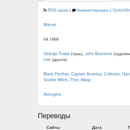
RSS серии
|
Комментировать
|
ComicVi
Marvel
04.1968
George Tuska
(тушь),
John Buscema
(художни
Lee
(другое)
Black Panther
,
Captain America
,
Collector
,
Han
Scarlet Witch
,
Thor
,
Wasp
Avengers
Переводы
Сайты
Дата