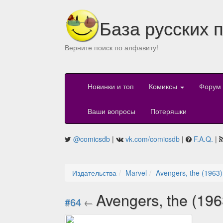
База русских 
Верните поиск по алфавиту!
Новинки и топ
Комиксы
Форум
Ваши вопросы
Потеряшки
@comicsdb
|
vk.com/comicsdb
|
F.A.Q.
|
Издательства
Marvel
Avengers, the (1963)
Avengers, the (19
#64
←