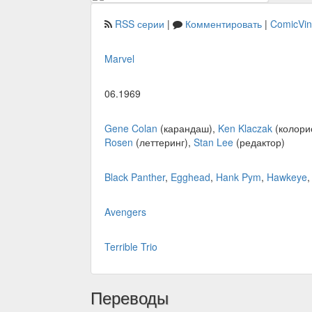
RSS серии
|
Комментировать
|
ComicVi
Marvel
06.1969
Gene Colan
(карандаш),
Ken Klaczak
(колори
Rosen
(леттеринг),
Stan Lee
(редактор)
Black Panther
,
Egghead
,
Hank Pym
,
Hawkeye
Avengers
Terrible Trio
Переводы