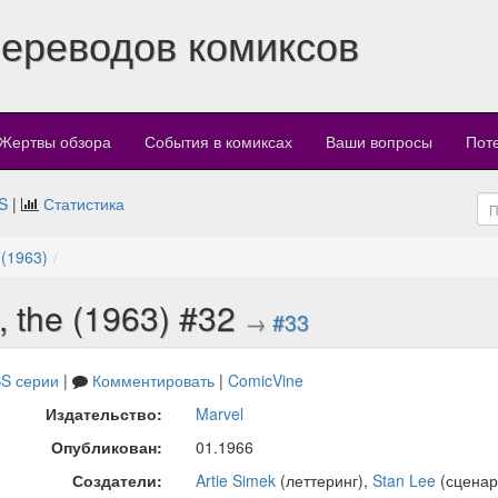
переводов комиксов
Жертвы обзора
События в комиксах
Ваши вопросы
Пот
S
|
Статистика
 (1963)
 the (1963) #32
→
#33
S серии
|
Комментировать
|
ComicVine
Издательство:
Marvel
Опубликован:
01.1966
Создатели:
Artie Simek
(леттеринг),
Stan Lee
(сценар