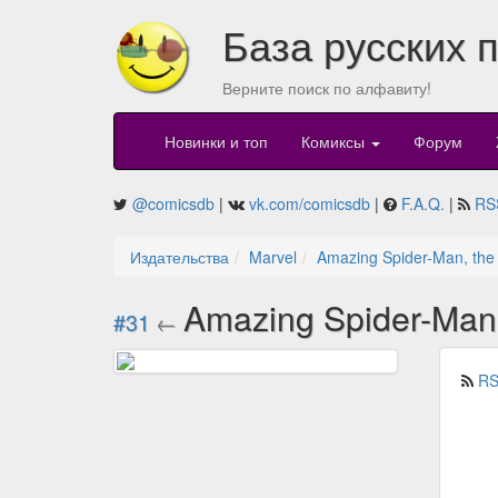
База русских 
Верните поиск по алфавиту!
Новинки и топ
Комиксы
Форум
@comicsdb
|
vk.com/comicsdb
|
F.A.Q.
|
RS
Издательства
Marvel
Amazing Spider-Man, the
Amazing Spider-Man,
#31
←
RS