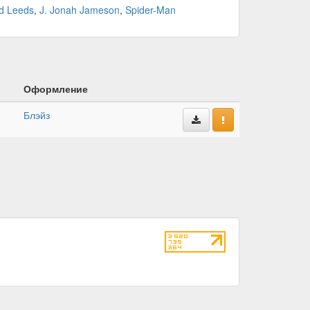
d Leeds
,
J. Jonah Jameson
,
Spider-Man
Оформление
Блэйз