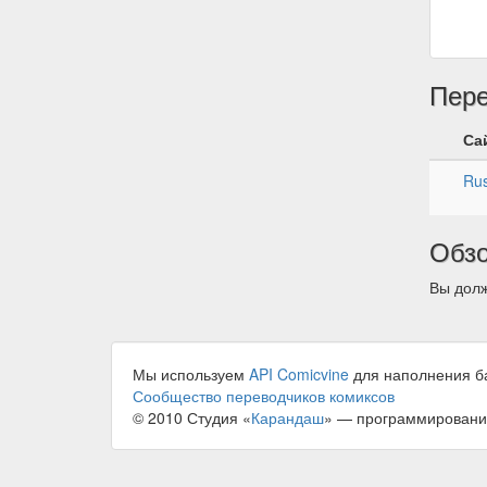
Пер
Са
Rus
Обз
Вы долж
Мы используем
API Comicvine
для наполнения б
Сообщество переводчиков комиксов
© 2010 Студия «
Карандаш
» — программировани