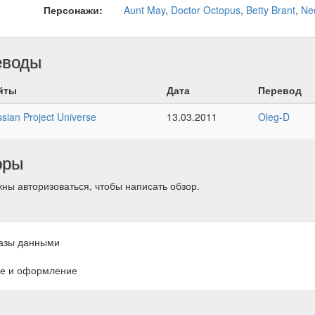
Персонажи:
Aunt May
,
Doctor Octopus
,
Betty Brant
,
Ne
еводы
йты
Дата
Перевод
sian Project Universe
13.03.2011
Oleg-D
оры
ны авторизоваться, чтобы написать обзор.
азы данными
е и оформление