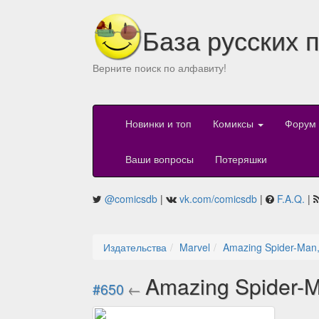
База русских 
Верните поиск по алфавиту!
Новинки и топ
Комиксы
Форум
Ваши вопросы
Потеряшки
@comicsdb
|
vk.com/comicsdb
|
F.A.Q.
|
Издательства
Marvel
Amazing Spider-Man,
Amazing Spider-M
#650
←