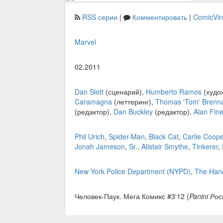
RSS серии
|
Комментировать
|
ComicVi
Marvel
02.2011
Dan Slott
(сценарий),
Humberto Ramos
(худо
Caramagna
(леттеринг),
Thomas 'Tom' Brenn
(редактор),
Dan Buckley
(редактор),
Alan Fin
Phil Urich
,
Spider-Man
,
Black Cat
,
Carlie Coope
Jonah Jameson
,
Sr.
,
Alistair Smythe
,
Tinkerer
,
New York Police Department (NYPD)
,
The Han
Человек-Паук. Мега Комикс #3'12 (
Panini Рос