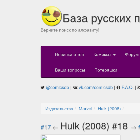
База русских 
Верните поиск по алфавиту!
Новинки и топ
Комиксы
Форум
Ваши вопросы
Потеряшки
@comicsdb
|
vk.com/comicsdb
|
F.A.Q.
|
Издательства
Marvel
Hulk (2008)
Hulk (2008) #18
#17
←
→