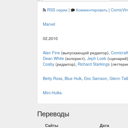
RSS серии
|
Комментировать
|
ComicVi
Marvel
02.2010
Alan Fine
(выпускающий редактор),
Comicraf
Dean White
(колорист),
Jeph Loeb
(сценарий
Cosby
(редактор),
Richard Starkings
(леттери
Betty Ross
,
Blue Hulk
,
Doc Samson
,
Glenn Tal
Mini-Hulks
Переводы
Сайты
Дата