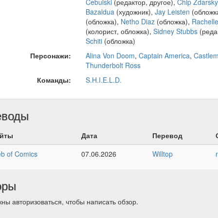
Cebulski
(редактор, другое),
Chip Zdarsky
Bazaldua
(художник),
Jay Leisten
(обложк
(обложка),
Netho Diaz
(обложка),
Rachell
(колорист, обложка),
Sidney Stubbs
(редак
Schiti
(обложка)
Персонажи:
Alina Von Doom
,
Captain America
,
Castle
Thunderbolt Ross
Команды:
S.H.I.E.L.D.
еводы
йты
Дата
Перевод
b of Comics
07.06.2026
Willtop
оры
ны авторизоваться, чтобы написать обзор.