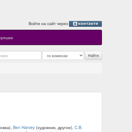
Войти на сайт через
еряшки
ожка),
Ben Harvey
(художник, другое),
C.B.