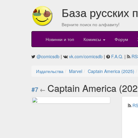
База русских 
Верните поиск по алфавиту!
Новинки и топ
Комиксы
Форум
@comicsdb
|
vk.com/comicsdb
|
F.A.Q.
|
RS
Издательства
Marvel
Captain America (2025)
Captain America (20
#7
←
RS