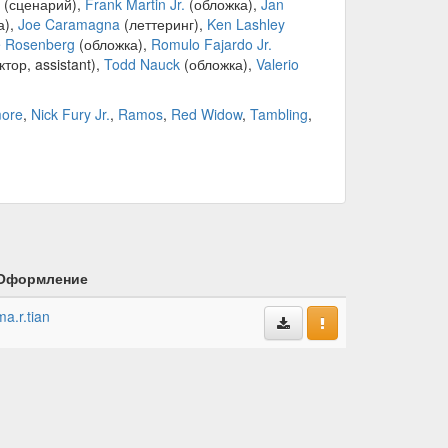
(сценарий),
Frank Martin Jr.
(обложка),
Jan
а),
Joe Caramagna
(леттеринг),
Ken Lashley
e Rosenberg
(обложка),
Romulo Fajardo Jr.
тор, assistant),
Todd Nauck
(обложка),
Valerio
more
,
Nick Fury Jr.
,
Ramos
,
Red Widow
,
Tambling
,
Оформление
ma.r.tian