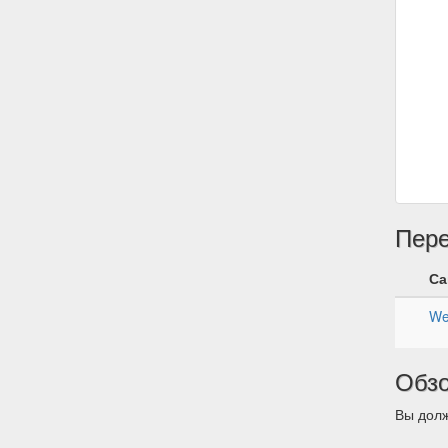
Пер
Са
We
Обз
Вы долж