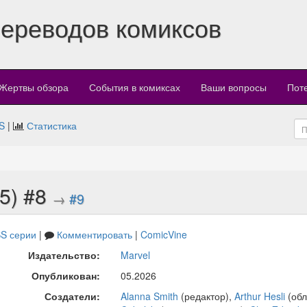
переводов комиксов
Жертвы обзора
События в комиксах
Ваши вопросы
Пот
S
|
Статистика
25) #8
→
#9
S серии
|
Комментировать
|
ComicVine
Издательство:
Marvel
Опубликован:
05.2026
Создатели:
Alanna Smith
(редактор),
Arthur Hesli
(обл