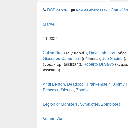
RSS серии
|
Комментировать
|
ComicVi
Marvel
11.2024
Cullen Bunn
(сценарий),
Dave Johnson
(обло
Giuseppe Camuncoli
(обложка),
Joe Sabino
(л
(редактор, assistant),
Roberto Di Salvo
(худож
assistant)
Andi Benton
,
Deadpool
,
Frankenstein
,
Jimmy 
Princess
,
Silence
,
Zombie
Legion of Monsters
,
Symbiotes
,
Zombiotes
Venom War