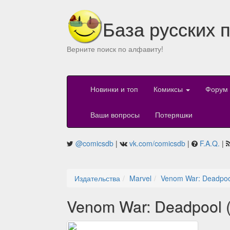
База русских 
Верните поиск по алфавиту!
Новинки и топ
Комиксы
Форум
Ваши вопросы
Потеряшки
@comicsdb
|
vk.com/comicsdb
|
F.A.Q.
|
Издательства
Marvel
Venom War: Deadpoo
Venom War: Deadpool 