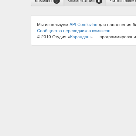
Комиксы
Комментарии
Читай также
3
0
Мы используем
API Comicvine
для наполнения б
Сообщество переводчиков комиксов
© 2010 Студия «
Карандаш
» — программировани