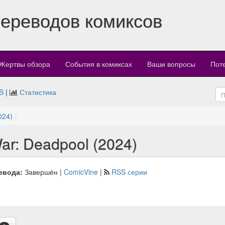
переводов комиксов
Жертвы обзора
События в комиксах
Ваши вопросы
Пот
S
|
Статистика
024)
r: Deadpool (2024)
евода:
Завершён |
ComicVine
|
RSS серии