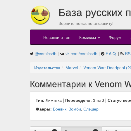
База русских 
Верните поиск по алфавиту!
Новинки и топ
Комиксы
Форум
@comicsdb
|
vk.com/comicsdb
|
F.A.Q.
|
RS
Издательства
Marvel
Venom War: Deadpool (2
Комментарии к Venom Wa
Тип:
Лимитка |
Переведено:
3 из 3 |
Статус пер
Жанры:
Боевик
,
Зомби
,
Слэшер