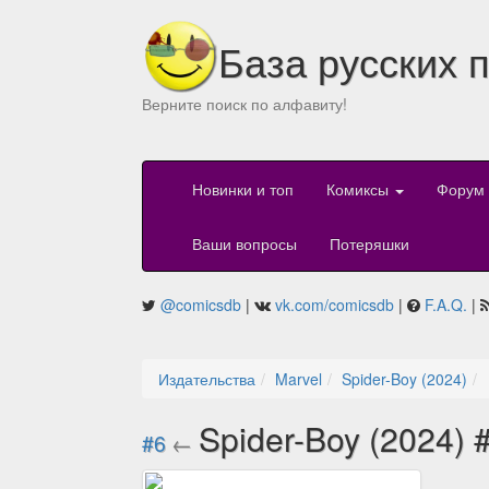
База русских 
Верните поиск по алфавиту!
Новинки и топ
Комиксы
Форум
Ваши вопросы
Потеряшки
@comicsdb
|
vk.com/comicsdb
|
F.A.Q.
|
Издательства
Marvel
Spider-Boy (2024)
Spider-Boy (2024) 
#6
←