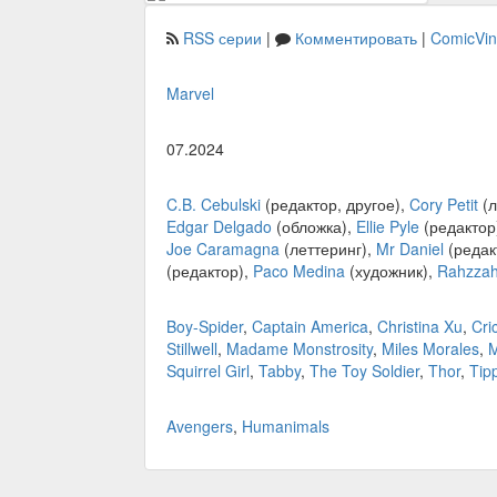
RSS серии
|
Комментировать
|
ComicVi
Marvel
07.2024
C.B. Cebulski
(редактор, другое),
Cory Petit
(л
Edgar Delgado
(обложка),
Ellie Pyle
(редактор
Joe Caramagna
(леттеринг),
Mr Daniel
(редакт
(редактор),
Paco Medina
(художник),
Rahzza
Boy-Spider
,
Captain America
,
Christina Xu
,
Cri
Stillwell
,
Madame Monstrosity
,
Miles Morales
,
M
Squirrel Girl
,
Tabby
,
The Toy Soldier
,
Thor
,
Tip
Avengers
,
Humanimals