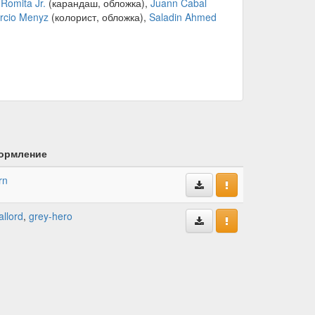
Romita Jr.
(карандаш, обложка),
Juann Cabal
rcio Menyz
(колорист, обложка),
Saladin Ahmed
ормление
rn
llord
,
grey-hero