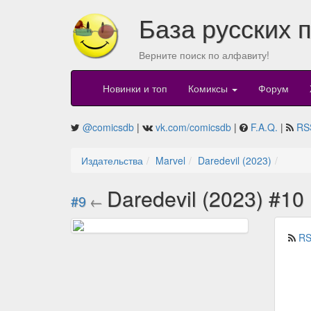
База русских 
Верните поиск по алфавиту!
Новинки и топ
Комиксы
Форум
@comicsdb
|
vk.com/comicsdb
|
F.A.Q.
|
RS
Издательства
Marvel
Daredevil (2023)
Daredevil (2023) #10
#9
←
RS