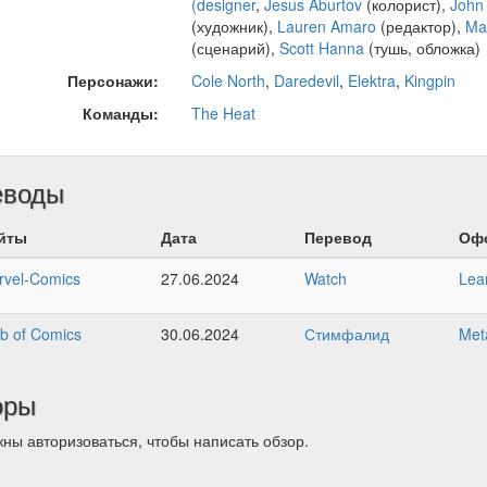
(designer
,
Jesus Aburtov
(колорист),
John 
(художник),
Lauren Amaro
(редактор),
Ma
(сценарий),
Scott Hanna
(тушь, обложка)
Персонажи:
Cole North
,
Daredevil
,
Elektra
,
Kingpin
Команды:
The Heat
еводы
йты
Дата
Перевод
Оф
rvel-Comics
27.06.2024
Watch
Lea
b of Comics
30.06.2024
Стимфалид
Meta
оры
ны авторизоваться, чтобы написать обзор.