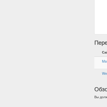
Пер
Са
Ma
We
Обз
Вы долж