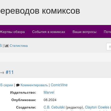
переводов комиксов
Жертвы обзора
События в комиксах
Ваши вопросы
Пот
S
|
Статистика
→
#11
S серии
|
Комментировать
|
ComicVine
Издательство:
Marvel
Опубликован:
08.2024
Создатели:
C.B. Cebulski
(редактор),
Clayton Cowles