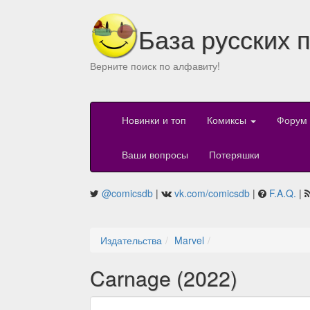
База русских 
Верните поиск по алфавиту!
Новинки и топ
Комиксы
Форум
Ваши вопросы
Потеряшки
@comicsdb
|
vk.com/comicsdb
|
F.A.Q.
|
Издательства
Marvel
Carnage (2022)