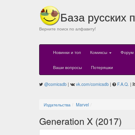
База русских 
Верните поиск по алфавиту!
Новинки и топ
Комиксы
Форум
Ваши вопросы
Потеряшки
@comicsdb
|
vk.com/comicsdb
|
F.A.Q.
|
Издательства
Marvel
Generation X (2017)