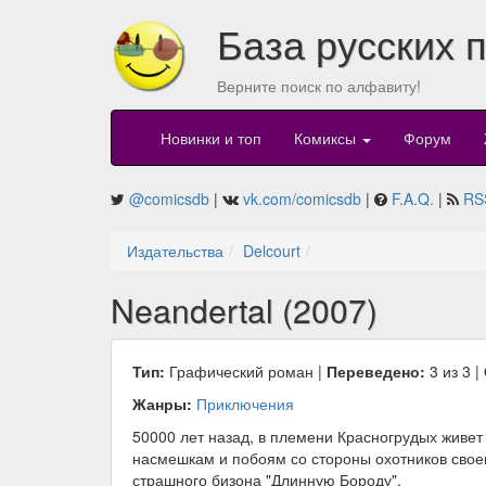
База русских 
Верните поиск по алфавиту!
Новинки и топ
Комиксы
Форум
@comicsdb
|
vk.com/comicsdb
|
F.A.Q.
|
RS
Издательства
Delcourt
Neandertal (2007)
Тип:
Графический роман |
Переведено:
3 из 3 |
Жанры:
Приключения
50000 лет назад, в племени Красногрудых живет 
насмешкам и побоям со стороны охотников своего
страшного бизона "Длинную Бороду".