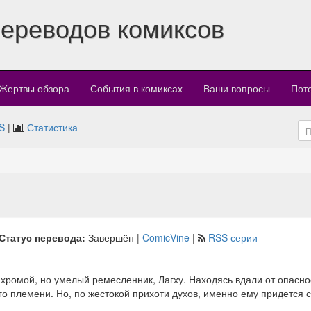
переводов комиксов
Жертвы обзора
События в комиксах
Ваши вопросы
Пот
S
|
Статистика
Статус перевода:
Завершён |
ComicVine
|
RSS серии
хромой, но умелый ремесленник, Лагху. Находясь вдали от опаснос
 племени. Но, по жестокой прихоти духов, именно ему придется сде