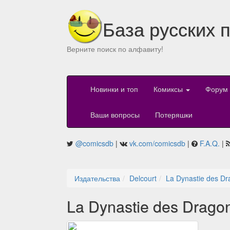
База русских 
Верните поиск по алфавиту!
Новинки и топ
Комиксы
Форум
Ваши вопросы
Потеряшки
@comicsdb
|
vk.com/comicsdb
|
F.A.Q.
|
Издательства
Delcourt
La Dynastie des Dr
La Dynastie des Drago