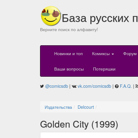
База русских 
Верните поиск по алфавиту!
Новинки и топ
Комиксы
Форум
Ваши вопросы
Потеряшки
@comicsdb
|
vk.com/comicsdb
|
F.A.Q.
|
Издательства
Delcourt
Golden City (1999)