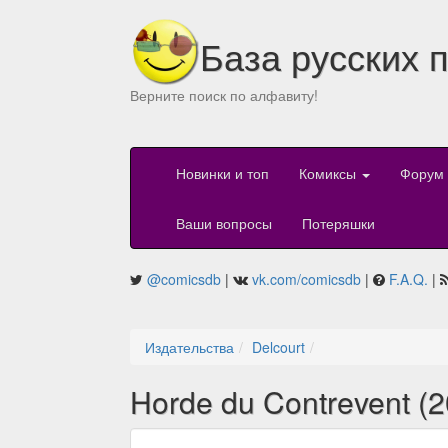
База русских 
Верните поиск по алфавиту!
Новинки и топ
Комиксы
Форум
Ваши вопросы
Потеряшки
@comicsdb
|
vk.com/comicsdb
|
F.A.Q.
|
Издательства
Delcourt
Horde du Contrevent (