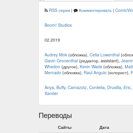
RSS серии
|
Комментировать
|
ComicVi
Boom! Studios
02.2019
Audrey Mok
(обложка),
Celia Lowenthal
(обло
Gavin Gronenthal
(редактор, assistant),
Jeani
Whedon
(другое),
Kevin Wada
(обложка),
Matt
Mercado
(обложка),
Raul Angulo
(колорист),
R
Anya
,
Buffy
,
Camazotz
,
Cordelia
,
Drusilla
,
Eric
,
Xander
Переводы
Сайты
Дата