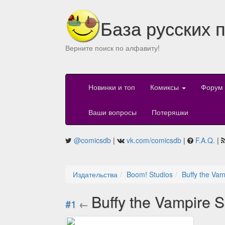
База русских 
Верните поиск по алфавиту!
Новинки и топ
Комиксы
Форум
Ваши вопросы
Потеряшки
@comicsdb
|
vk.com/comicsdb
|
F.A.Q.
|
Издательства
Boom! Studios
Buffy the Vam
Buffy the Vampire S
#1
←