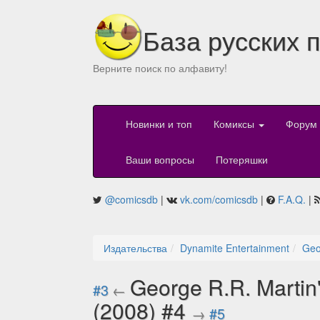
База русских 
Верните поиск по алфавиту!
Новинки и топ
Комиксы
Форум
Ваши вопросы
Потеряшки
@comicsdb
|
vk.com/comicsdb
|
F.A.Q.
|
Издательства
Dynamite Entertainment
Geo
George R.R. Martin'
#3
←
(2008) #4
→
#5