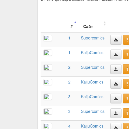
#
Сайт
1
Supercomics
1
KaijuComics
2
Supercomics
2
KaijuComics
3
KaijuComics
3
Supercomics
4
KaijuComics