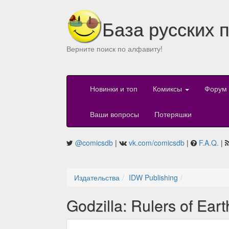
База русских 
Верните поиск по алфавиту!
Новинки и топ
Комиксы
Форум
Ваши вопросы
Потеряшки
@comicsdb
|
vk.com/comicsdb
|
F.A.Q.
|
Издательства
IDW Publishing
Godzilla: Rulers of Eart