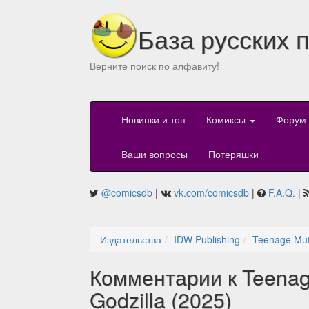
База русских 
Верните поиск по алфавиту!
Новинки и топ
Комиксы
Форум
Ваши вопросы
Потеряшки
@comicsdb
|
vk.com/comicsdb
|
F.A.Q.
|
Издательства
IDW Publishing
Teenage Muta
Комментарии к Teenage
Godzilla (2025)