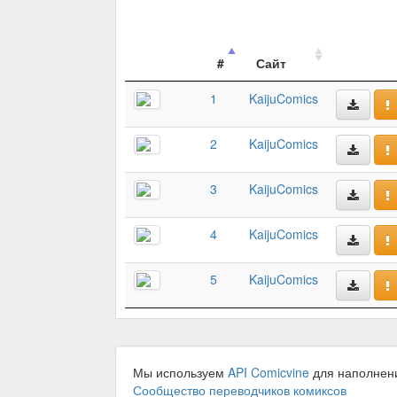
#
Сайт
1
KaijuComics
2
KaijuComics
3
KaijuComics
4
KaijuComics
5
KaijuComics
Мы используем
API Comicvine
для наполнен
Сообщество переводчиков комиксов