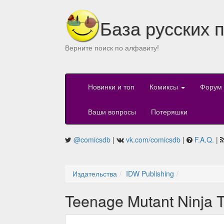
База русских 
Верните поиск по алфавиту!
Новинки и топ
Комиксы
Форум
Ваши вопросы
Потеряшки
@comicsdb
|
vk.com/comicsdb
|
F.A.Q.
|
Издательства
IDW Publishing
Teenage Mutant Ninja Tu