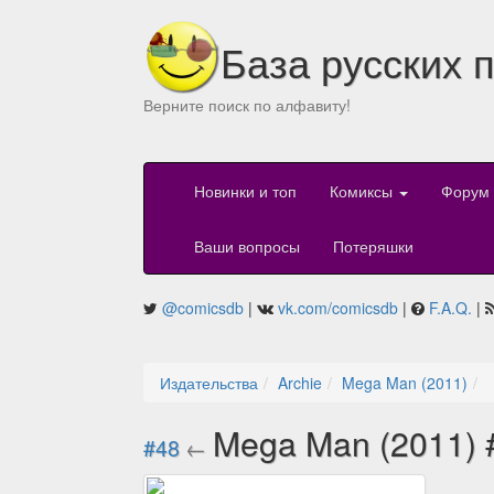
База русских 
Верните поиск по алфавиту!
Новинки и топ
Комиксы
Форум
Ваши вопросы
Потеряшки
@comicsdb
|
vk.com/comicsdb
|
F.A.Q.
|
Издательства
Archie
Mega Man (2011)
Mega Man (2011)
#48
←