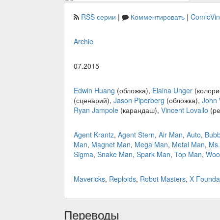
RSS серии
|
Комментировать
|
ComicVi
Archie
07.2015
Edwin Huang
(обложка),
Elaina Unger
(колори
(сценарий),
Jason Piperberg
(обложка),
John
Ryan Jampole
(карандаш),
Vincent Lovallo
(ре
Agent Krantz
,
Agent Stern
,
Air Man
,
Auto
,
Bubb
Man
,
Magnet Man
,
Mega Man
,
Metal Man
,
Ms.
Sigma
,
Snake Man
,
Spark Man
,
Top Man
,
Woo
Mavericks
,
Reploids
,
Robot Masters
,
X Founda
Переводы