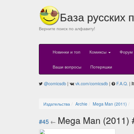
База русских 
Верните поиск по алфавиту!
Новинки и топ
Комиксы
Форум
Ваши вопросы
Потеряшки
@comicsdb
|
vk.com/comicsdb
|
F.A.Q.
|
Издательства
Archie
Mega Man (2011)
Mega Man (2011)
#45
←