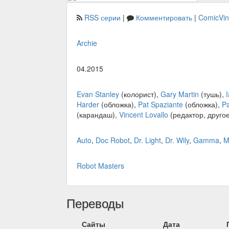
RSS серии
|
Комментировать
|
ComicVi
Archie
04.2015
Evan Stanley
(колорист),
Gary Martin
(тушь),
Harder
(обложка),
Pat Spaziante
(обложка),
Pa
(карандаш),
Vincent Lovallo
(редактор, другое
Auto
,
Doc Robot
,
Dr. Light
,
Dr. Wily
,
Gamma
,
M
Robot Masters
Переводы
Сайты
Дата