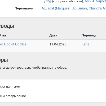
Eyring
(колорист, обложка),
Nick J. Napoli
Персонажи:
Aquagirl (Marquez)
,
Aquaman
,
Chandra Ab
еводы
йты
Дата
Перевод
r: God of Comics
11.04.2025
Kane
оры
ны авторизоваться, чтобы написать обзор.
азы данными
е и оформление