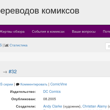
переводов комиксов
Жертвы обзора
События в комиксах
Ваши вопросы
Пот
S
|
Статистика
1
→
#32
S серии
|
Комментировать
|
ComicVine
Издательство:
DC Comics
Опубликован:
08.2005
Создатели:
Andy Clarke
(художник),
Christian Alamy
(