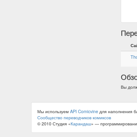
Пер
Са
Tho
Обз
Вы долж
Мы используем
API Comicvine
для наполнения б
Сообщество переводчиков комиксов
© 2010 Студия «
Карандаш
» — программировани