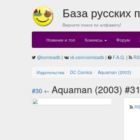
База русских 
Верните поиск по алфавиту!
Новинки и топ
Комиксы
Форум
@comicsdb
|
vk.com/comicsdb
|
F.A.Q.
|
RS
Издательства
DC Comics
Aquaman (2003)
Aquaman (2003) #3
#30
←
RS