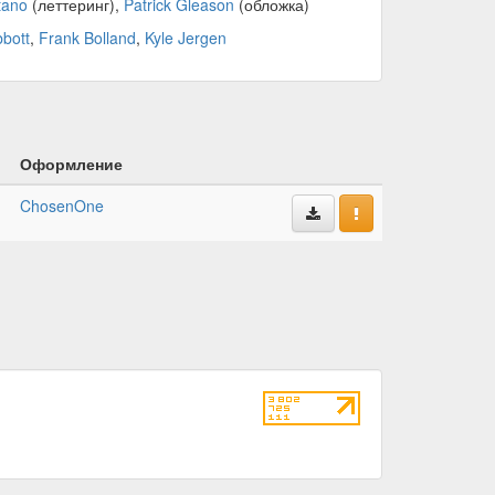
tano
(леттеринг),
Patrick Gleason
(обложка)
bott
,
Frank Bolland
,
Kyle Jergen
Оформление
ChosenOne